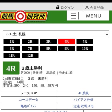
ログイン
会員登録
1R
2R
3R
4R
5R
6R
7R
8R
9R
10R
11R
12R
4R
３歳未勝利
芝2000｜天候:晴｜ 馬場:良｜発走:11:35
2回東京6日目 ３歳 未勝利
[指定] 14頭
本賞金:590、240、150、89、59万円
レースTOP
4L系統
コースデータ
バイアス分析
亀谷ﾎﾟｲﾝﾄ
近走 双馬メモ