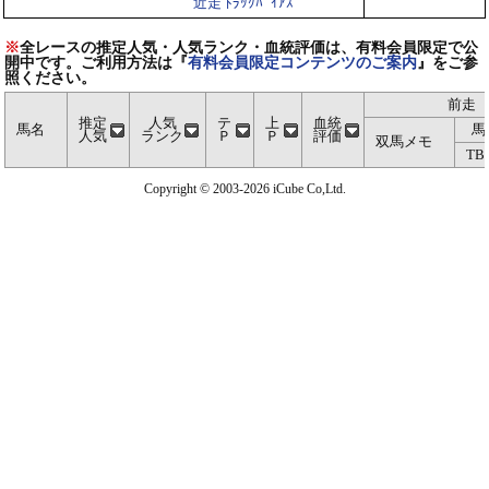
近走 ﾄﾗｯｸﾊﾞｲｱｽ
※
全レースの推定人気・人気ランク・血統評価は、有料会員限定で公
開中です。ご利用方法は『
有料会員限定コンテンツのご案内
』をご参
照ください。
前走
推定
人気
テ
上
血統
馬名
馬
人気
ランク
Ｐ
Ｐ
評価
双馬メモ
TB
Copyright © 2003-2026 iCube Co,Ltd.