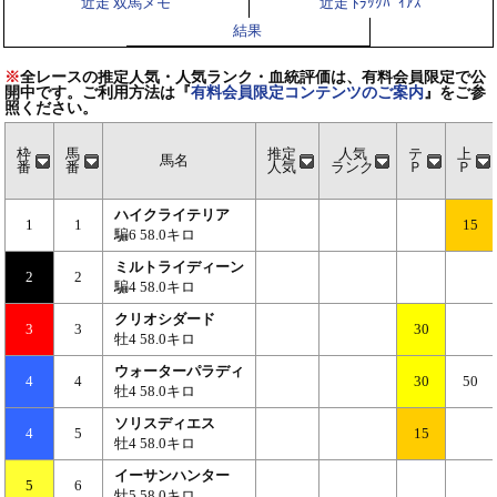
近走 双馬メモ
近走 ﾄﾗｯｸﾊﾞｲｱｽ
結果
※
全レースの推定人気・人気ランク・血統評価は、有料会員限定で公
開中です。ご利用方法は『
有料会員限定コンテンツのご案内
』をご参
照ください。
枠
馬
推定
人気
テ
上
馬名
番
番
人気
ランク
Ｐ
Ｐ
ハイクライテリア
1
1
15
騙6 58.0キロ
ミルトライディーン
2
2
騙4 58.0キロ
クリオシダード
3
3
30
牡4 58.0キロ
ウォーターパラディ
4
4
30
50
牡4 58.0キロ
ソリスディエス
4
5
15
牡4 58.0キロ
イーサンハンター
5
6
牡5 58.0キロ