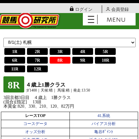
ログイン
会員登録
1R
2R
3R
4R
5R
6R
7R
8R
9R
10R
11R
12R
8R
４歳上1勝クラス
ダ1400｜天候:晴｜ 馬場:稍｜発走:13:50
3回京都3日目 ４歳上 1勝クラス
(混合)[指定] 13頭
本賞金:820、330、210、120、82万円
レースTOP
4L系統
コースデータ
バイアス分析
オッズ分析
亀谷ﾎﾟｲﾝﾄ