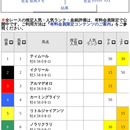
近走 双馬メモ
近走 ﾄﾗｯｸﾊﾞｲｱｽ
結果
※
全レースの推定人気・人気ランク・血統評価は、有料会員限定で公
開中です。ご利用方法は『
有料会員限定コンテンツのご案内
』をご参
照ください。
枠
馬
推定
人気
テ
上
馬名
番
番
人気
ランク
Ｐ
Ｐ
ティムール
1
1
50
30
牡6 58.0キロ
イクリール
2
2
15
50
牡5 58.0キロ
アルマデオロ
3
3
15
牡4 58.0キロ
カーミングライツ
4
4
50
牡4 58.0キロ
リトルジャイアンツ
5
5
15
牡4 58.0キロ
ノラリクラリ
6
6
30
15
牡4 58.0キロ