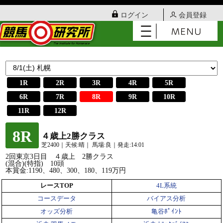
ログイン
会員登録
1R
2R
3R
4R
5R
6R
7R
8R
9R
10R
11R
12R
8R
４歳上2勝クラス
芝2400｜天候:晴｜ 馬場:良｜発走:14:01
2回東京3日目 ４歳上 2勝クラス
(混合)(特指) 10頭
本賞金:1190、480、300、180、119万円
レースTOP
4L系統
コースデータ
バイアス分析
オッズ分析
亀谷ﾎﾟｲﾝﾄ