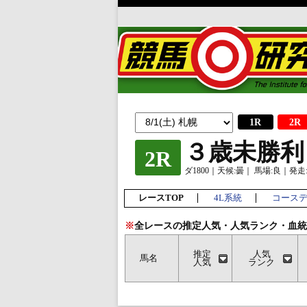
1R
2R
３歳未勝利
2R
ダ1800｜天候:曇｜ 馬場:良｜発走:1
レースTOP
4L系統
コース
※
全レースの推定人気・人気ランク・血統
推定
人気
馬名
人気
ランク