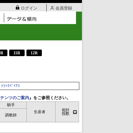
ログイン
会員登録
0R
11R
12R
ﾄﾗｯｸﾊﾞｲｱｽ
テンツのご案内
』をご参照ください。
騎手
相対
生産者
指数
調教師