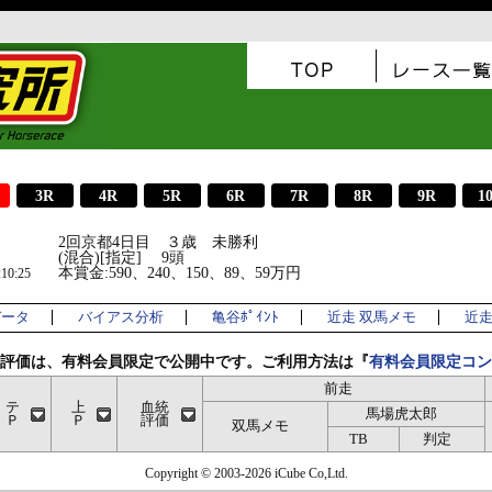
3R
4R
5R
6R
7R
8R
9R
1
2回京都4日目 ３歳 未勝利
(混合)[指定] 9頭
本賞金:590、240、150、89、59万円
0:25
データ
バイアス分析
亀谷ﾎﾟｲﾝﾄ
近走 双馬メモ
近走 
評価は、有料会員限定で公開中です。ご利用方法は『
有料会員限定コン
前走
テ
上
血統
馬場虎太郎
Ｐ
Ｐ
評価
双馬メモ
TB
判定
Copyright © 2003-2026 iCube Co,Ltd.