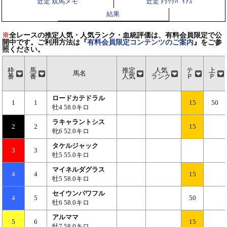
近走 双馬メモ
近走 ﾄﾗｯｸﾊﾞｲｱｽ
結果
※
全レースの推定人気・人気ランク・血統評価は、有料会員限定で公
開中です。ご利用方法は『
有料会員限定コンテンツのご案内
』をご参
照ください。
枠
馬
推定
人気
テ
上
馬名
番
番
人気
ランク
Ｐ
Ｐ
ロードカテドラル
1
1
15
50
牡4 58.0キロ
ラキャラントシス
2
2
15
牝6 52.0キロ
タケルジャック
3
3
牡5 55.0キロ
マイネルダグラス
4
4
15
牡5 58.0キロ
セイウンパワフル
4
5
50
牡6 58.0キロ
アルママ
5
6
15
牡7 58.0キロ