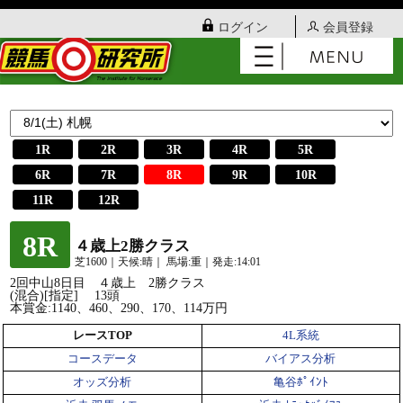
ログイン
会員登録
1R
2R
3R
4R
5R
6R
7R
8R
9R
10R
11R
12R
8R
４歳上2勝クラス
芝1600｜天候:晴｜ 馬場:重｜発走:14:01
2回中山8日目 ４歳上 2勝クラス
(混合)[指定] 13頭
本賞金:1140、460、290、170、114万円
レースTOP
4L系統
コースデータ
バイアス分析
オッズ分析
亀谷ﾎﾟｲﾝﾄ