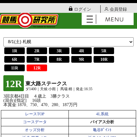
ログイン
会員登録
1R
2R
3R
4R
5R
6R
7R
8R
9R
10R
11R
12R
12R
東大路ステークス
ダ1400｜天候:小雨｜ 馬場:稍｜発走:16:35
3回京都4日目 ４歳上 3勝クラス
(混合)[指定] 16頭
本賞金:1870、750、470、280、187万円
レースTOP
4L系統
コースデータ
バイアス分析
オッズ分析
亀谷ﾎﾟｲﾝﾄ