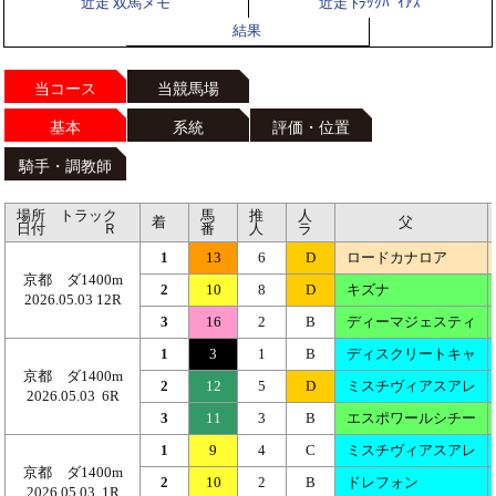
近走 双馬メモ
近走 ﾄﾗｯｸﾊﾞｲｱｽ
結果
当コース
当競馬場
基本
系統
評価・位置
騎手・調教師
場所 トラック
馬
推
人
着
父
日付 Ｒ
番
人
ラ
1
13
6
D
ロードカナロア
京都 ダ1400m
2
10
8
D
キズナ
2026.05.03 12R
3
16
2
B
ディーマジェスティ
1
3
1
B
ディスクリートキャ
京都 ダ1400m
2
12
5
D
ミスチヴィアスアレ
2026.05.03 6R
3
11
3
B
エスポワールシチー
1
9
4
C
ミスチヴィアスアレ
京都 ダ1400m
2
10
2
B
ドレフォン
2026.05.03 1R