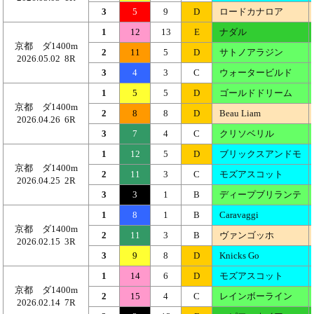
3
5
9
D
ロードカナロア
1
12
13
E
ナダル
京都 ダ1400m
2
11
5
D
サトノアラジン
2026.05.02 8R
3
4
3
C
ウォータービルド
1
5
5
D
ゴールドドリーム
京都 ダ1400m
2
8
8
D
Beau Liam
2026.04.26 6R
3
7
4
C
クリソベリル
1
12
5
D
ブリックスアンドモ
京都 ダ1400m
2
11
3
C
モズアスコット
2026.04.25 2R
3
3
1
B
ディープブリランテ
1
8
1
B
Caravaggi
京都 ダ1400m
2
11
3
B
ヴァンゴッホ
2026.02.15 3R
3
9
8
D
Knicks Go
1
14
6
D
モズアスコット
京都 ダ1400m
2
15
4
C
レインボーライン
2026.02.14 7R