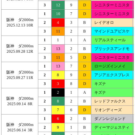
3
12
9
D
シニスターミニスタ
1
10
7
D
シニスターミニスタ
阪神 ダ2000m
2
4
3
B
レイデオロ
2025.12.13 10R
3
11
2
B
マインドユアビスケ
1
1
1
A
リアルスティール
阪神 ダ2000m
2
13
2
B
ブリックスアンドモ
2025.09.28 12R
3
11
5
D
シニスターミニスタ
1
13
7
D
ロージズインメイ
阪神 ダ2000m
2
8
9
D
アジアエクスプレス
2025.09.27 11R
3
3
8
D
キズナ
1
2
1
A
キズナ
阪神 ダ2000m
2
8
2
B
レッドファルクス
2025.09.14 8R
3
7
6
D
リオンディーズ
1
6
2
B
ダノンレジェンド
阪神 ダ2000m
2
9
1
B
ディーマジェスティ
2025.06.14 3R