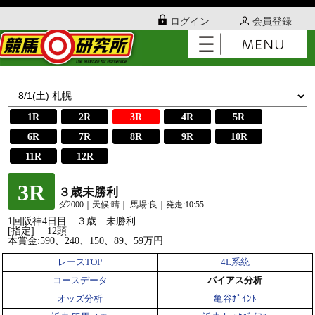
ログイン
会員登録
1R
2R
3R
4R
5R
6R
7R
8R
9R
10R
11R
12R
3R
３歳未勝利
ダ2000｜天候:晴｜ 馬場:良｜発走:10:55
1回阪神4日目 ３歳 未勝利
[指定] 12頭
本賞金:590、240、150、89、59万円
レースTOP
4L系統
コースデータ
バイアス分析
オッズ分析
亀谷ﾎﾟｲﾝﾄ