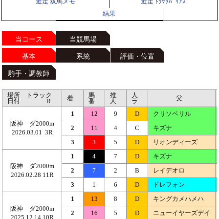
近走 双馬メモ
近走 ﾄﾗｯｸﾊﾞｲｱｽ
結果
当コース
当競馬場
基本
系統
評価・位置
騎手・調教師
場所 トラック
馬
推
人
着
父
日付 Ｒ
番
人
ラ
1
12
9
D
クリソベリル
阪神 ダ2000m
2
11
4
C
キズナ
2026.03.01 3R
3
3
5
D
リオンディーズ
1
4
7
D
キズナ
阪神 ダ2000m
2
7
2
B
レイデオロ
2026.02.28 11R
3
1
6
D
ドレフォン
1
13
8
D
キングカメハメハ
阪神 ダ2000m
2
16
5
D
ニューイヤーズデイ
2025.12.14 10R