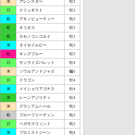
米
アレンスター
牡3
日
クリュギスト
牡3
欧
アキノビューティー
牝3
欧
キリオス
牡3
欧
カセノコンコルド
牡3
米
タイセイルビー
牝3
欧
キングブルー
牡5
日
サンライズバレット
牡4
米
ソウルアンドジャズ
騙5
日
ドラゴン
牡4
米
メイショウアゴナス
牡4
米
レーンアジリティ
牡4
米
グラシアムヘール
牝3
欧
プルーフリーディン
牝3
日
ペガサスウィンド
牝3
米
プロミストジーン
牝4