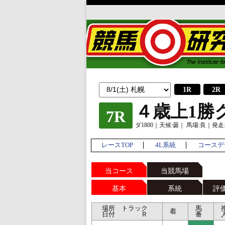
1R
2R
４歳上1勝
7R
ダ1800｜天候:曇｜ 馬場:良｜発走:1
レースTOP
4L系統
コースデ
当コース
当競馬場
基本
系統
評
場所 トラック
馬
着
日付 Ｒ
番