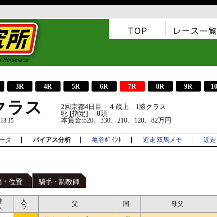
3R
4R
5R
6R
7R
8R
9R
1
クラス
2回京都4日目 ４歳上 1勝クラス
牝 [指定] 8頭
本賞金:820、330、210、120、82万円
3:15
ータ
バイアス分析
亀谷ﾎﾟｲﾝﾄ
近走 双馬メモ
近走 
価・位置
騎手・調教師
推
人
父
国
母父
人
ラ