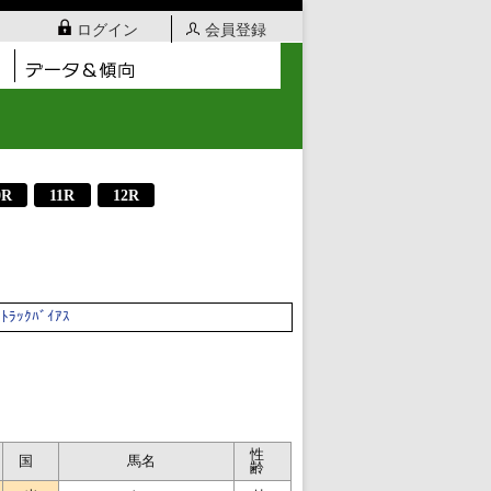
ログイン
会員登録
0R
11R
12R
ﾄﾗｯｸﾊﾞｲｱｽ
性
国
馬名
齢