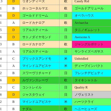
13
D
リオンディーズ
欧
Candy Rid
1
B
ホッコータルマエ
欧
ゴールドアリュール
6
D
ゴールドドリーム
日
オペラハウス
1
A
ロードカナロア
欧
Archarcha
5
D
リアルスティール
日
タニノギムレット
6
D
サトノダイヤモンド
日
Awesome A
3
B
ロードカナロア
欧
ジャングルポケット
1
A
リアルスティール
日
サンライズペガサス
4
C
ブリックスアンドモ
米
Unbridled
1
A
マインドユアビスケ
米
ディープインパクト
2
B
スワーヴリチャード
日
フレンチデピュティ
6
D
ルヴァンスレーヴ
欧
タイキシャトル
3
C
コントレイル
日
Quality R
6
D
ジャスタウェイ
日
ノヴェリスト
2
B
マインドユアビスケ
米
ハーツクライ
1
B
ナダル
欧
ヘニーヒューズ