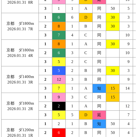
2026.01.31 8R
3
1
1
A
同
50
5
1
6
6
D
同
30
3
京都 ダ1800m
2
8
1
B
同
30
3
2026.01.31 7R
3
7
4
C
同
10
1
8
1
A
同
30
9
京都 ダ1800m
2
6
3
C
同
10
2026.01.31 4R
3
5
2
C
同
9
1
5
2
B
同
30
3
京都 ダ1400m
2
12
3
B
同
9
2026.01.31 3R
3
7
1
A
短
15
14
1
9
3
C
同
15
京都 ダ1800m
2
2
1
A
同
12
2026.01.31 2R
3
5
5
D
延
7
1
2
1
B
短
50
4
京都 ダ1200m
2
6
2
B
同
50
4
2026.01.31 1R