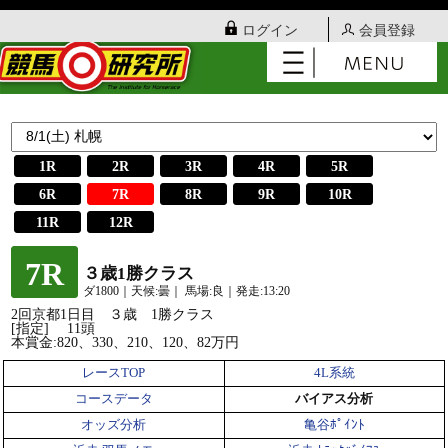
ログイン
会員登録
1R
2R
3R
4R
5R
6R
7R
8R
9R
10R
11R
12R
7R
３歳1勝クラス
ダ1800｜天候:曇｜ 馬場:良｜発走:13:20
2回京都1日目 ３歳 1勝クラス
[指定] 11頭
本賞金:820、330、210、120、82万円
レースTOP
4L系統
コースデータ
バイアス分析
オッズ分析
亀谷ﾎﾟｲﾝﾄ