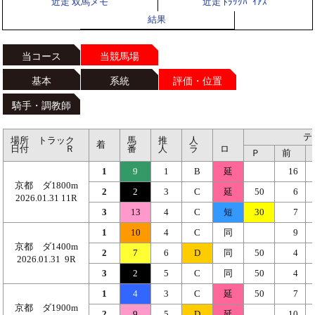
近走 双馬メモ
近走 ﾄﾗｯｸﾊﾞｲｱｽ
結果
当コース
当競馬場
基本
系統
評価・位置
騎手・調教師
テ
場所 トラック
馬
推
人
着
日付 Ｒ
番
人
ラ
ロ
Ｐ
前
1
9
1
B
延
16
京都 ダ1800m
2
2
3
C
延
50
6
2026.01.31 11R
3
13
4
C
短
30
7
1
10
4
C
同
9
京都 ダ1400m
2
7
6
D
同
50
4
2026.01.31 9R
3
2
5
C
同
50
4
1
4
3
C
延
50
7
京都 ダ1900m
2
9
5
D
延
10