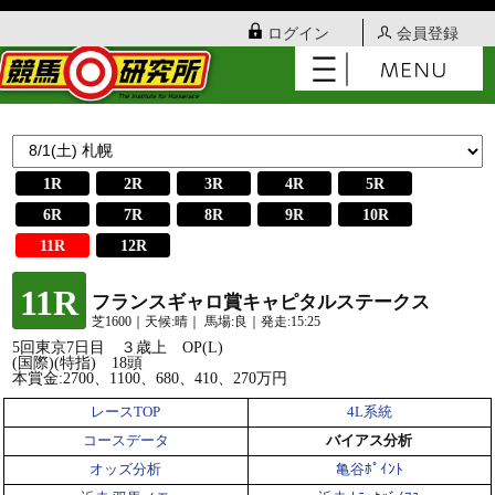
ログイン
会員登録
1R
2R
3R
4R
5R
6R
7R
8R
9R
10R
11R
12R
11R
フランスギャロ賞キャピタルステークス
芝1600｜天候:晴｜ 馬場:良｜発走:15:25
5回東京7日目 ３歳上 OP(L)
(国際)(特指) 18頭
本賞金:2700、1100、680、410、270万円
レースTOP
4L系統
コースデータ
バイアス分析
オッズ分析
亀谷ﾎﾟｲﾝﾄ