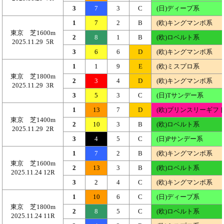
3
7
3
C
(日)ディープ系
1
7
2
B
(欧)キングマンボ系
東京 芝1600m
2
8
1
B
(欧)ロベルト系
2025.11.29 5R
3
6
6
D
(欧)キングマンボ系
1
1
9
E
(欧)ミスプロ系
東京 芝1800m
2
3
4
D
(欧)キングマンボ系
2025.11.29 3R
3
5
3
C
(日)Tサンデー系
1
13
7
D
(欧)プリンスリーギフ
東京 芝1400m
2
10
3
B
(欧)ロベルト系
2025.11.29 2R
3
4
5
C
(日)Pサンデー系
1
7
2
B
(欧)キングマンボ系
東京 芝1600m
2
13
3
B
(欧)ロベルト系
2025.11.24 12R
3
2
4
C
(欧)キングマンボ系
1
10
6
C
(日)ディープ系
東京 芝1800m
2
8
5
C
(欧)ロベルト系
2025.11.24 11R