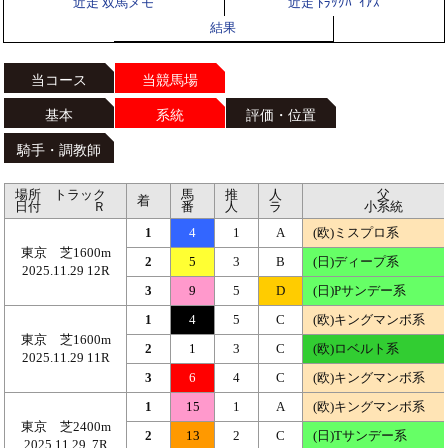
近走 双馬メモ
近走 ﾄﾗｯｸﾊﾞｲｱｽ
結果
当コース
当競馬場
基本
系統
評価・位置
騎手・調教師
場所 トラック
馬
推
人
父
着
日付 Ｒ
番
人
ラ
小系統
1
4
1
A
(欧)ミスプロ系
東京 芝1600m
2
5
3
B
(日)ディープ系
2025.11.29 12R
3
9
5
D
(日)Pサンデー系
1
4
5
C
(欧)キングマンボ系
東京 芝1600m
2
1
3
C
(欧)ロベルト系
2025.11.29 11R
3
6
4
C
(欧)キングマンボ系
1
15
1
A
(欧)キングマンボ系
東京 芝2400m
2
13
2
C
(日)Tサンデー系
2025.11.29 7R