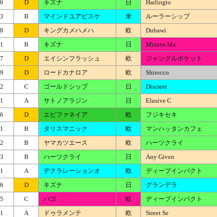
6
D
キズナ
日
Harlingto
3
B
マインドユアビスケ
米
ルーラーシップ
8
D
キングカメハメハ
欧
Dubawi
1
B
キズナ
日
Mizzen Ma
7
D
エイシンフラッシュ
欧
ジャングルポケット
9
D
ロードカナロア
欧
Shirocco
2
C
ゴールドシップ
日
Discreet
1
A
サトノアラジン
日
Elusive C
6
D
エピファネイア
欧
フジキセキ
1
B
タリスマニック
欧
マンハッタンカフェ
2
B
ヤマカツエース
欧
ハーツクライ
3
B
ハーツクライ
日
Any Given
1
A
デクラレーションオ
欧
ディープインパクト
6
D
キズナ
日
グランデラ
5
C
バゴ
欧
ディープインパクト
1
A
ドゥラメンテ
欧
Street Se