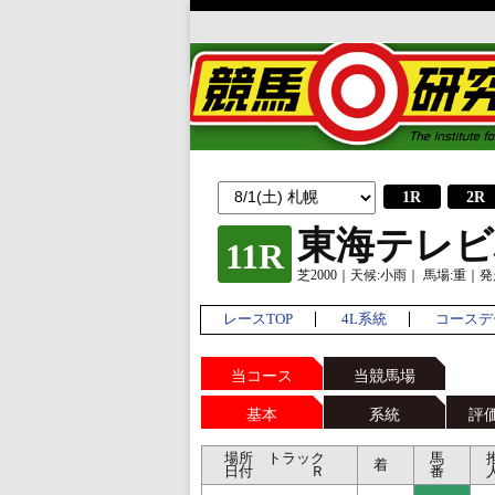
1R
2R
東海テレビ
11R
芝2000｜天候:小雨｜ 馬場:重｜発走:
レースTOP
4L系統
コースデ
当コース
当競馬場
基本
系統
評
場所 トラック
馬
着
日付 Ｒ
番