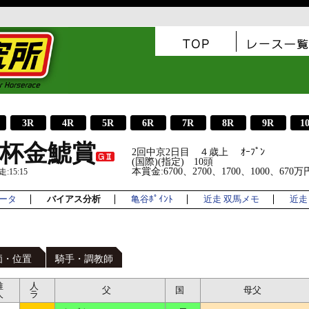
3R
4R
5R
6R
7R
8R
9R
1
杯金鯱賞
2回中京2日目 ４歳上 ｵｰﾌﾟﾝ
(国際)(指定) 10頭
本賞金:6700、2700、1700、1000、670万
15:15
ータ
バイアス分析
亀谷ﾎﾟｲﾝﾄ
近走 双馬メモ
近走 
価・位置
騎手・調教師
推
人
父
国
母父
人
ラ