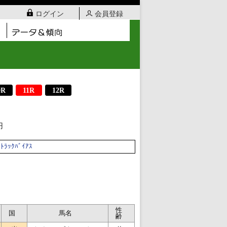
ログイン
会員登録
0R
11R
12R
円
ﾄﾗｯｸﾊﾞｲｱｽ
性
国
馬名
齢