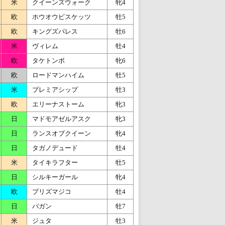
米
クイーンズウォーク
牝4
欧
ホウオウビスケッツ
牡5
欧
キングズパレス
牡6
米
ヴィレム
牡4
欧
タケトンボ
牝6
欧
ロードマンハイム
牡5
米
プレミアシップ
牡3
欧
エリーナストーム
牝3
日
マドモアゼルアスク
牝3
日
ランスオブクイーン
牝4
日
タガノデュード
牡4
米
タイキラフター
牡5
日
シルキーガール
牝4
欧
プリズマジコ
牡4
日
バガン
牡7
米
ジュタ
牡3