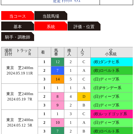
近走 ﾄﾗｯｸﾊﾞｲｱｽ
当コース
当競馬場
基本
系統
評価・位置
騎手・調教師
場所 トラック
馬
推
人
父
着
日付 Ｒ
番
人
ラ
小系統
1
12
2
C
(欧)ダンチヒ系
東京 芝2400m
2
7
1
A
(欧)ロベルト系
2024.05.19 11R
3
14
5
C
(日)ディープ系
1
1
1
A
(日)Pサンデー系
東京 芝2400m
2
8
4
D
(日)ディープ系
2024.05.19 7R
3
9
2
B
(日)ディープ系
1
1
3
C
(欧)レッドゴッド系
東京 芝2400m
2
10
1
A
(日)ディープ系
2024.05.12 5R
3
7
2
B
(欧)ロベルト系