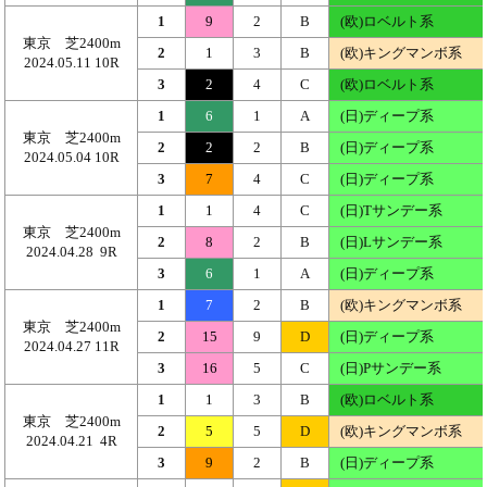
1
9
2
B
(欧)ロベルト系
東京 芝2400m
2
1
3
B
(欧)キングマンボ系
2024.05.11 10R
3
2
4
C
(欧)ロベルト系
1
6
1
A
(日)ディープ系
東京 芝2400m
2
2
2
B
(日)ディープ系
2024.05.04 10R
3
7
4
C
(日)ディープ系
1
1
4
C
(日)Tサンデー系
東京 芝2400m
2
8
2
B
(日)Lサンデー系
2024.04.28 9R
3
6
1
A
(日)ディープ系
1
7
2
B
(欧)キングマンボ系
東京 芝2400m
2
15
9
D
(日)ディープ系
2024.04.27 11R
3
16
5
C
(日)Pサンデー系
1
1
3
B
(欧)ロベルト系
東京 芝2400m
2
5
5
D
(欧)キングマンボ系
2024.04.21 4R
3
9
2
B
(日)ディープ系