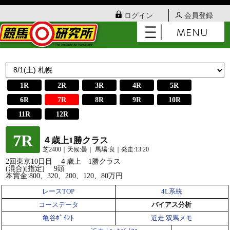
ログイン
会員登録
1R
2R
3R
4R
5R
6R
7R
8R
9R
10R
11R
12R
7R
４歳上1勝クラス
芝2400｜天候:曇｜ 馬場:良｜発走:13:20
2回東京10日目 ４歳上 1勝クラス
(混合)[指定] 9頭
本賞金:800、320、200、120、80万円
レースTOP
4L系統
コースデータ
バイアス分析
亀谷ﾎﾟｲﾝﾄ
近走 双馬メモ