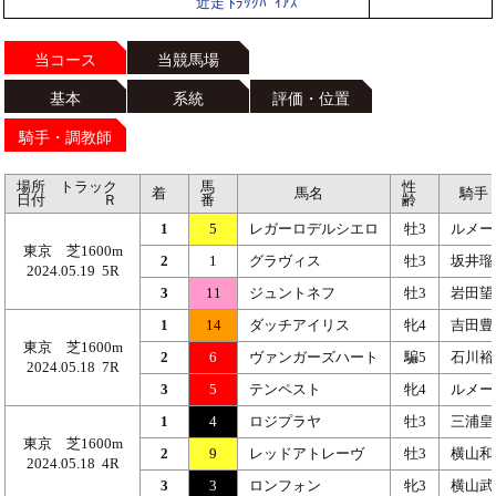
近走 ﾄﾗｯｸﾊﾞｲｱｽ
当コース
当競馬場
基本
系統
評価・位置
騎手・調教師
場所 トラック
馬
性
着
馬名
騎手
日付 Ｒ
番
齢
1
5
レガーロデルシエロ
牡3
ルメー
東京 芝1600m
2
1
グラヴィス
牡3
坂井瑠
2024.05.19 5R
3
11
ジュントネフ
牡3
岩田望
1
14
ダッチアイリス
牝4
吉田豊
東京 芝1600m
2
6
ヴァンガーズハート
騙5
石川裕
2024.05.18 7R
3
5
テンペスト
牝4
ルメー
1
4
ロジプラヤ
牡3
三浦皇
東京 芝1600m
2
9
レッドアトレーヴ
牡3
横山和
2024.05.18 4R
3
3
ロンフォン
牝3
横山武