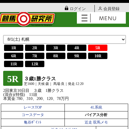
ログイン
会員登録
1R
2R
3R
4R
5R
6R
7R
8R
9R
10R
11R
12R
5R
３歳1勝クラス
芝1600｜天候:曇｜ 馬場:良｜発走:12:20
2回東京10日目 ３歳 1勝クラス
(混合)(特指) 11頭
本賞金:780、310、200、120、78万円
レースTOP
4L系統
コースデータ
バイアス分析
亀谷ﾎﾟｲﾝﾄ
近走 双馬メモ