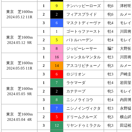
1
9
テンハッピーローズ
牝6
津村明
東京 芝1600m
2
2
フィアスプライド
牝6
ルメー
2024.05.12 11R
3
6
マスクトディーヴァ
牝4
モレイ
1
1
ゴートゥファースト
牡4
川田将
東京 芝1600m
2
5
バトルハーデン
牡4
モレイ
2024.05.12 9R
3
8
ジッピーレーサー
騙7
大野拓
1
16
ジャンタルマンタル
牡3
川田将
東京 芝1600m
2
14
アスコリピチェーノ
牝3
ルメー
2024.05.05 11R
3
6
ロジリオン
牡3
戸崎圭
1
7
ラケマーダ
牡4
岩田望
東京 芝1600m
2
2
カナテープ
牝5
モレイ
2024.05.05 9R
3
8
ニシノライコウ
牡4
内田博
1
7
ニシノインヴィクタ
牡3
永野猛
東京 芝1600m
2
5
ドリームクルーズ
牝3
横山武
2024.05.04 4R
3
12
リヤンドゥミラクル
牝3
田辺裕