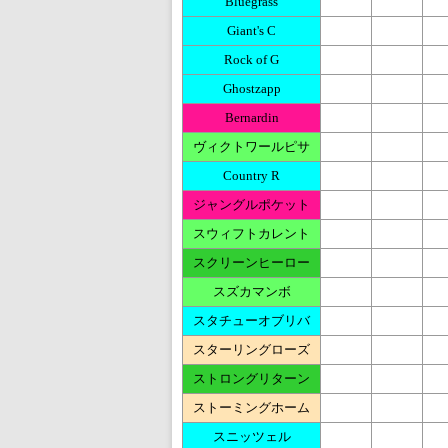
Bluegrass
Giant's C
Rock of G
Ghostzapp
Bernardin
ヴィクトワールピサ
Country R
ジャングルポケット
スウィフトカレント
スクリーンヒーロー
スズカマンボ
スタチューオブリバ
スターリングローズ
ストロングリターン
ストーミングホーム
スニッツェル