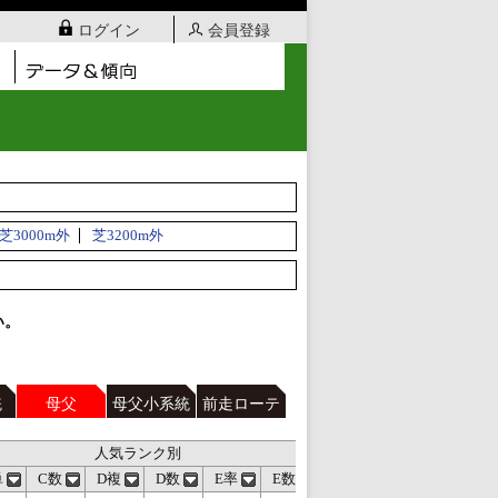
ログイン
会員登録
芝3000m外
芝3200m外
い。
統
母父
母父小系統
前走ローテ
人気ランク別
シェア
単
C数
D複
D数
E率
E数
1着
3内
出走