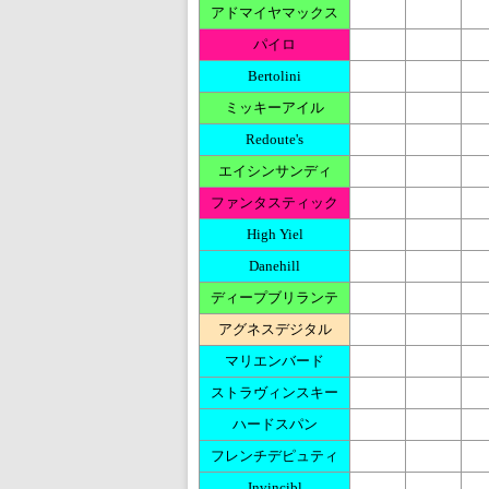
アドマイヤマックス
パイロ
Bertolini
ミッキーアイル
Redoute's
エイシンサンディ
ファンタスティック
High Yiel
Danehill
ディープブリランテ
アグネスデジタル
マリエンバード
ストラヴィンスキー
ハードスパン
フレンチデピュティ
Invincibl