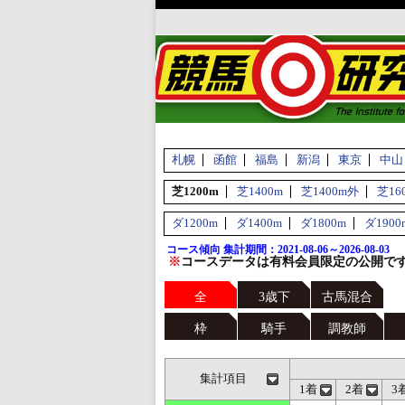
札幌
函館
福島
新潟
東京
中山
芝1200m
芝1400m
芝1400m外
芝16
ダ1200m
ダ1400m
ダ1800m
ダ1900
コース傾向 集計期間：2021-08-06～2026-08-03
※
コースデータは有料会員限定の公開で
全
3歳下
古馬混合
枠
騎手
調教師
集計項目
1着
2着
3