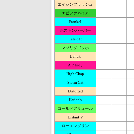
エイシンフラッシュ
エピファネイア
Frankel
ボストンハーバー
Tale of t
マツリダゴッホ
Luhuk
A.P. Indy
High Chap
Storm Cat
Distorted
Harlan's
ゴールドアリュール
Distant V
ローエングリン