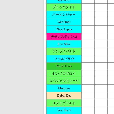
ブラックタイド
ハービンジャー
War Front
New Appro
チチカステナンゴ
Into Misc
アンライバルド
ファルブラヴ
More Than
ゼンノロブロイ
スペシャルウィーク
Montjeu
Dubai Des
ステイゴールド
Sea The S