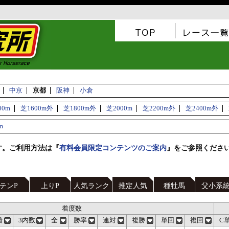
中京
京都
阪神
小倉
00m
芝1600m外
芝1800m外
芝2000m
芝2200m外
芝2400m外
m
す。ご利用方法は『
有料会員限定コンテンツのご案内
』をご参照くださ
テンP
上りP
人気ランク
推定人気
種牡馬
父小系
着度数
着
3内数
全
勝率
連対
複勝
単回
複回
C