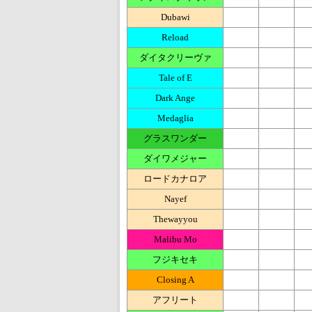
Dubawi
Reload
ダイタクリーヴァ
Tale of E
Dark Ange
Medaglia
グラスワンダー
ダイワメジャー
ロードカナロア
Nayef
Thewayyou
Malibu Mo
フジキセキ
Closing A
アフリート