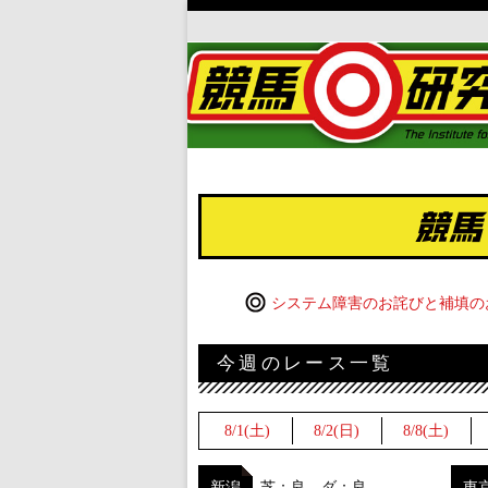
システム障害のお詫びと補填の
今週のレース一覧
8/1(土)
8/2(日)
8/8(土)
新潟
芝：良 ダ：良
東