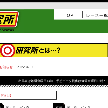
お知らせ
2025/04/19
出馬表は毎週金曜日13時、予想データ提供は毎週金曜日18時〜
8/9(日)
京
芝：良 ダ：良
京都
芝：良 ダ：良