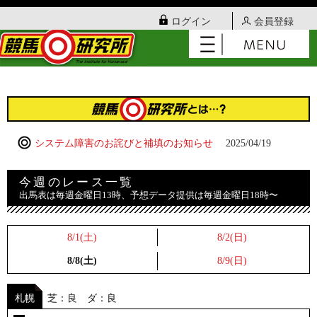
ログイン
会員登録
システム障害のお詫びと補填のお知らせ
2025/04/19
今週のレース一覧
出馬表は毎週金曜日13時、予想データ提供は毎週金曜日18時〜
8/1(土)
8/2(日)
8/8(土)
8/9(日)
札幌
芝：良 ダ：良