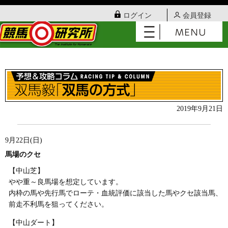
ログイン
会員登録
2019年9月21日
9月22日(日)
馬場のクセ
【中山芝】
やや重～良馬場を想定しています。
内枠の馬や先行馬でローテ・血統評価に該当した馬やクセ該当馬、
前走不利馬を狙ってください。
【中山ダート】