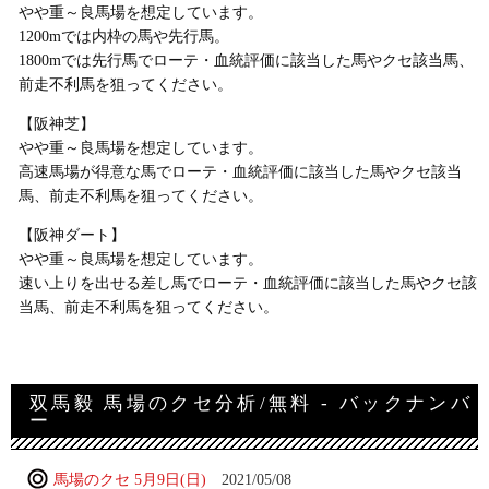
やや重～良馬場を想定しています。
1200mでは内枠の馬や先行馬。
1800mでは先行馬でローテ・血統評価に該当した馬やクセ該当馬、
前走不利馬を狙ってください。
【阪神芝】
やや重～良馬場を想定しています。
高速馬場が得意な馬でローテ・血統評価に該当した馬やクセ該当
馬、前走不利馬を狙ってください。
【阪神ダート】
やや重～良馬場を想定しています。
速い上りを出せる差し馬でローテ・血統評価に該当した馬やクセ該
当馬、前走不利馬を狙ってください。
双馬毅 馬場のクセ分析/無料 - バックナンバ
ー
馬場のクセ 5月9日(日)
2021/05/08