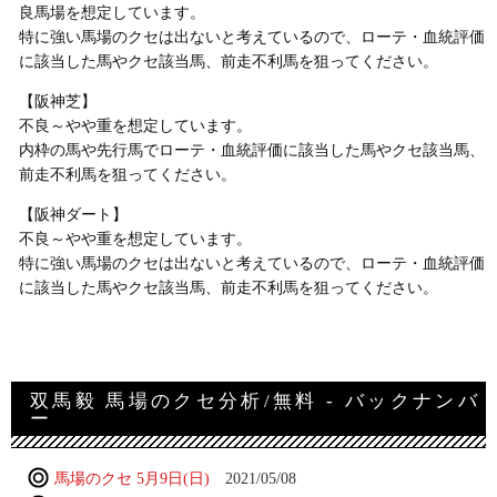
良馬場を想定しています。
特に強い馬場のクセは出ないと考えているので、ローテ・血統評価
に該当した馬やクセ該当馬、前走不利馬を狙ってください。
【阪神芝】
不良～やや重を想定しています。
内枠の馬や先行馬でローテ・血統評価に該当した馬やクセ該当馬、
前走不利馬を狙ってください。
【阪神ダート】
不良～やや重を想定しています。
特に強い馬場のクセは出ないと考えているので、ローテ・血統評価
に該当した馬やクセ該当馬、前走不利馬を狙ってください。
双馬毅 馬場のクセ分析/無料 - バックナンバ
ー
馬場のクセ 5月9日(日)
2021/05/08