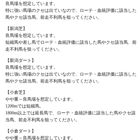
良馬場を想定しています。
特に強い馬場のクセは出ていなので、ローテ・血統評価に該当した
馬やクセ該当馬、前走不利馬を狙ってください。
【新潟芝】
良馬場を想定しています。
短縮馬や差し馬でローテ・血統評価に該当した馬やクセ該当馬、前
走不利馬を狙ってください。
【新潟ダート】
良馬場を想定しています。
特に強い馬場のクセは出ていなので、ローテ・血統評価に該当した
馬やクセ該当馬、前走不利馬を狙ってください。
【小倉芝】
やや重～良馬場を想定しています。
1200mでは短縮馬。
1800m以上では延長馬で、ローテ・血統評価に該当した馬やクセ該
当馬、前走不利馬を狙ってください。
【小倉ダート】
やや重～良馬場を想定しています。