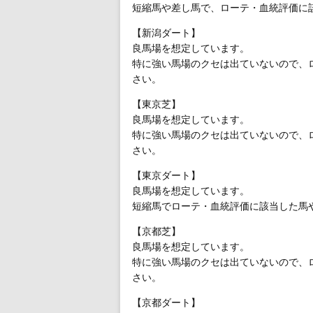
短縮馬や差し馬で、ローテ・血統評価に
【新潟ダート】
良馬場を想定しています。
特に強い馬場のクセは出ていないので、
さい。
【東京芝】
良馬場を想定しています。
特に強い馬場のクセは出ていないので、
さい。
【東京ダート】
良馬場を想定しています。
短縮馬でローテ・血統評価に該当した馬
【京都芝】
良馬場を想定しています。
特に強い馬場のクセは出ていないので、
さい。
【京都ダート】