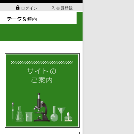
ログイン
会員登録
日