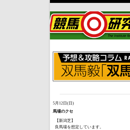
5月12日(日)
馬場のクセ
【新潟芝】
良馬場を想定しています。