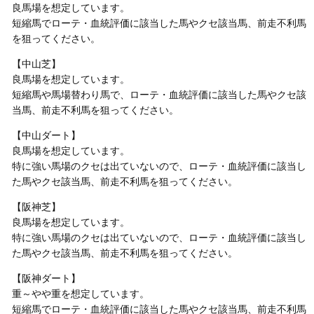
良馬場を想定しています。
短縮馬でローテ・血統評価に該当した馬やクセ該当馬、前走不利馬
を狙ってください。
【中山芝】
良馬場を想定しています。
短縮馬や馬場替わり馬で、ローテ・血統評価に該当した馬やクセ該
当馬、前走不利馬を狙ってください。
【中山ダート】
良馬場を想定しています。
特に強い馬場のクセは出ていないので、ローテ・血統評価に該当し
た馬やクセ該当馬、前走不利馬を狙ってください。
【阪神芝】
良馬場を想定しています。
特に強い馬場のクセは出ていないので、ローテ・血統評価に該当し
た馬やクセ該当馬、前走不利馬を狙ってください。
【阪神ダート】
重～やや重を想定しています。
短縮馬でローテ・血統評価に該当した馬やクセ該当馬、前走不利馬