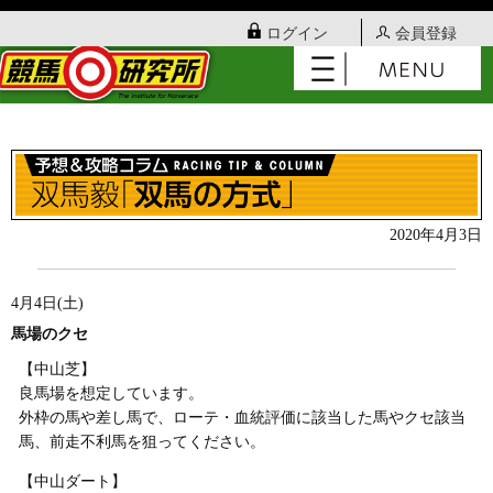
ログイン
会員登録
2020年4月3日
4月4日(土)
馬場のクセ
【中山芝】
良馬場を想定しています。
外枠の馬や差し馬で、ローテ・血統評価に該当した馬やクセ該当
馬、前走不利馬を狙ってください。
【中山ダート】