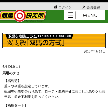
ログイン
会員登録
2018年4月14日
4月15日(日)
馬場のクセ
【福島芝】
重～やや重を想定しています。
短縮馬や馬場替わり馬で、ローテ・血統評価に該当した馬やクセ該
当馬、前走不利馬を狙ってください。
【福島ダート】