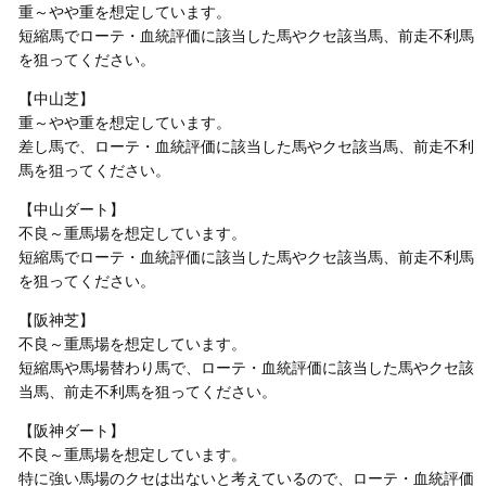
重～やや重を想定しています。
短縮馬でローテ・血統評価に該当した馬やクセ該当馬、前走不利馬
を狙ってください。
【中山芝】
重～やや重を想定しています。
差し馬で、ローテ・血統評価に該当した馬やクセ該当馬、前走不利
馬を狙ってください。
【中山ダート】
不良～重馬場を想定しています。
短縮馬でローテ・血統評価に該当した馬やクセ該当馬、前走不利馬
を狙ってください。
【阪神芝】
不良～重馬場を想定しています。
短縮馬や馬場替わり馬で、ローテ・血統評価に該当した馬やクセ該
当馬、前走不利馬を狙ってください。
【阪神ダート】
不良～重馬場を想定しています。
特に強い馬場のクセは出ないと考えているので、ローテ・血統評価