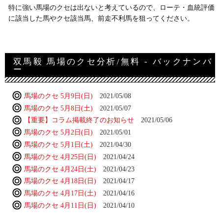
特に強い馬場のクセは出ないと考えているので、ローテ・血統評価
に該当した馬やクセ該当馬、前走不利馬を狙ってください。
双馬毅 馬場のクセ分析/無料 - バックナンバ
ー
馬場のクセ 5月9日(日)
2021/05/08
馬場のクセ 5月8日(土)
2021/05/07
【重要】コラム掲載終了のお知らせ
2021/05/06
馬場のクセ 5月2日(日)
2021/05/01
馬場のクセ 5月1日(土)
2021/04/30
馬場のクセ 4月25日(日)
2021/04/24
馬場のクセ 4月24日(土)
2021/04/23
馬場のクセ 4月18日(日)
2021/04/17
馬場のクセ 4月17日(土)
2021/04/16
馬場のクセ 4月11日(日)
2021/04/10