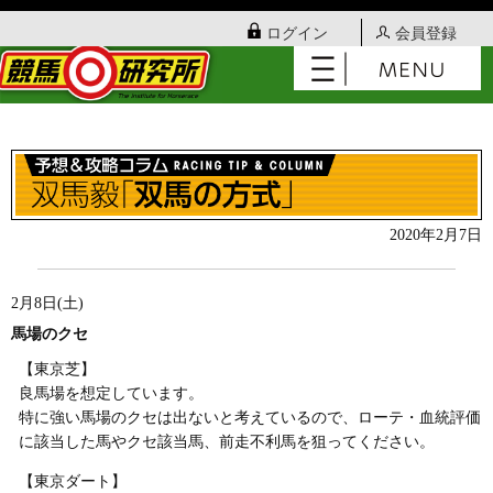
ログイン
会員登録
2020年2月7日
2月8日(土)
馬場のクセ
【東京芝】
良馬場を想定しています。
特に強い馬場のクセは出ないと考えているので、ローテ・血統評価
に該当した馬やクセ該当馬、前走不利馬を狙ってください。
【東京ダート】