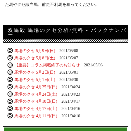
た馬やクセ該当馬、前走不利馬を狙ってください。
双馬毅 馬場のクセ分析/無料 - バックナンバ
ー
馬場のクセ 5月9日(日)
2021/05/08
馬場のクセ 5月8日(土)
2021/05/07
【重要】コラム掲載終了のお知らせ
2021/05/06
馬場のクセ 5月2日(日)
2021/05/01
馬場のクセ 5月1日(土)
2021/04/30
馬場のクセ 4月25日(日)
2021/04/24
馬場のクセ 4月24日(土)
2021/04/23
馬場のクセ 4月18日(日)
2021/04/17
馬場のクセ 4月17日(土)
2021/04/16
馬場のクセ 4月11日(日)
2021/04/10