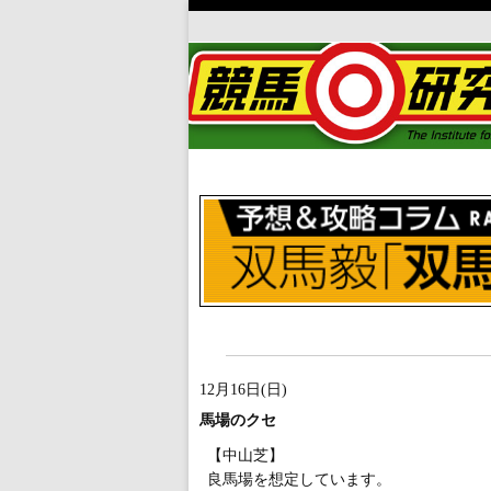
12月16日(日)
馬場のクセ
【中山芝】
良馬場を想定しています。