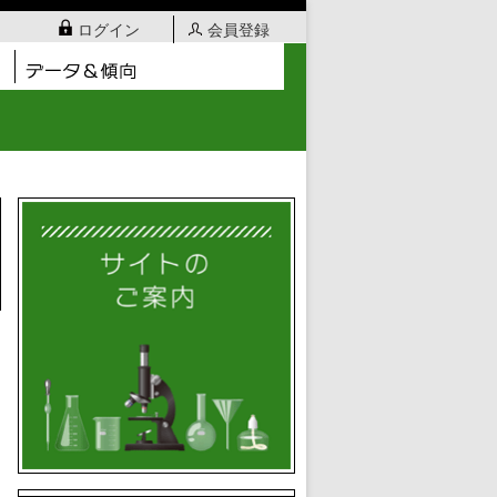
ログイン
会員登録
日