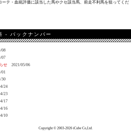
ローテ・血統評価に該当した馬やクセ該当馬、前走不利馬を狙ってくだ
 - バックナンバー
/08
/07
らせ
2021/05/06
/01
/30
04/24
04/23
04/17
04/16
04/10
Copyright © 2003-2026 iCube Co,Ltd.