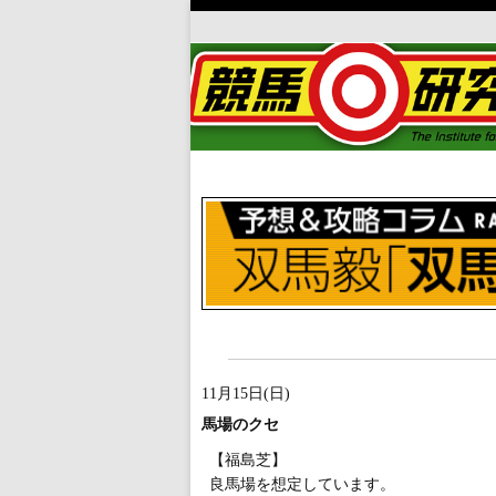
11月15日(日)
馬場のクセ
【福島芝】
良馬場を想定しています。