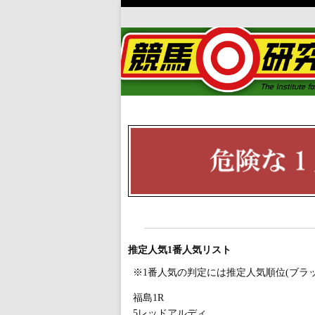
推定人気1番人気リスト
※1番人気の判定には推定人気順位(ブラ
福島1R
5レッドアルディ