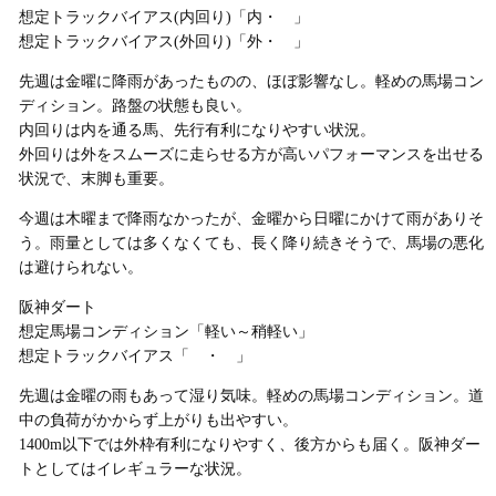
想定トラックバイアス(内回り)「内・ 」
想定トラックバイアス(外回り)「外・ 」
先週は金曜に降雨があったものの、ほぼ影響なし。軽めの馬場コン
ディション。路盤の状態も良い。
内回りは内を通る馬、先行有利になりやすい状況。
外回りは外をスムーズに走らせる方が高いパフォーマンスを出せる
状況で、末脚も重要。
今週は木曜まで降雨なかったが、金曜から日曜にかけて雨がありそ
う。雨量としては多くなくても、長く降り続きそうで、馬場の悪化
は避けられない。
阪神ダート
想定馬場コンディション「軽い～稍軽い」
想定トラックバイアス「 ・ 」
先週は金曜の雨もあって湿り気味。軽めの馬場コンディション。道
中の負荷がかからず上がりも出やすい。
1400m以下では外枠有利になりやすく、後方からも届く。阪神ダー
トとしてはイレギュラーな状況。