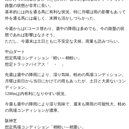
路盤の状態が非常に良い。
基本的には内を通る馬に有利な状況。特に月曜は雨の影響もあって
外を通る馬には厳しく、末脚も活かしづらかった。
今週からはCコース替わり。週中の降雨は多めでも、今の路盤の状
態であれば影響はなさそう。
ただし、今週末は土日ともに不安定な天候。雨量も読みづらい。
中山ダート
想定馬場コンディション「軽い～稍軽い」
想定トラックバイアス「 ・ 」
先週は週中の降雨により、湿り気味。軽めの馬場コンディション。
月曜は前日から当日にかけての雨もあったが、土日と大差ないコン
ディション。
1200mは内有利になりやすい状況。
今週も週中の降雨により湿り気味で、週末も降雨の可能性大。軽め
の馬場コンディションが濃厚。
阪神芝
想定馬場コンディション「稍軽い～稍重い」