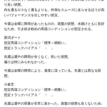
り良い状態。
内を通るロスなく通るよりも、外側をスムーズに走らせるほうが高
いパフォーマンスを出しやすい状況。
今週は金曜に降雨があったものの、路盤の状態、水捌けともに良好
なため、引き続き軽めの馬場コンディションが想定される。
新潟ダート
想定馬場コンディション「標準～稍軽い」
想定トラックバイアス「 ・ 」
先週は週中の降雨が全くなく、乾いた状態。
偏りは特にみられなかった。
今週は金曜の降雨により、適度に湿っている。先週とは異なる状
態。
小倉芝
想定馬場コンディション「標準～稍重い」
想定トラックバイアス「 ・ 」
先週は週中の雨量が非常に多かった。路盤の状態も良くないため、