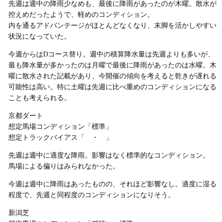
先週は週中の降雨少なめも、最後に降雨があったのが木曜。散水が
控えめだったようで、軽めのコンディション。
内を通るアドバンテージがほとんどなくなり、末脚を活かしやすい
状況になっていた。
今週からはDコース替り。週中の積算降水量は先週よりも多いが、
最も降水量が多かったのは月曜で最後に降雨があったのは水曜。木
曜に散水された記載があり、今開催の傾向を考えると乾きが遅れる
可能性は高い。特に土曜は先週に比べ重めのコンディションになる
ことも考えられる。
京都ダート
想定馬場コンディション「標準」
想定トラックバイアス「 ・ 」
先週は週中に適度な降雨。影響はなく標準的なコンディション。
馬場による偏りはみられなかった。
今週は週中に降雨はあったものの、それほど影響なし。適度に湿る
程度で、先週と同程度のコンディションになりそう。
新潟芝