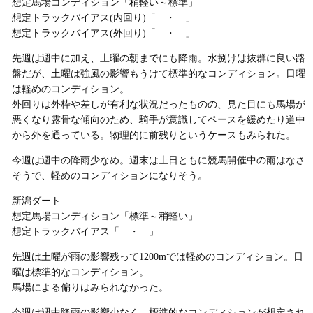
想定馬場コンディション「稍軽い～標準」
想定トラックバイアス(内回り)「 ・ 」
想定トラックバイアス(外回り)「 ・ 」
先週は週中に加え、土曜の朝までにも降雨。水捌けは抜群に良い路
盤だが、土曜は強風の影響もうけて標準的なコンディション。日曜
は軽めのコンディション。
外回りは外枠や差しが有利な状況だったものの、見た目にも馬場が
悪くなり露骨な傾向のため、騎手が意識してペースを緩めたり道中
から外を通っている。物理的に前残りというケースもみられた。
今週は週中の降雨少なめ。週末は土日ともに競馬開催中の雨はなさ
そうで、軽めのコンディションになりそう。
新潟ダート
想定馬場コンディション「標準～稍軽い」
想定トラックバイアス「 ・ 」
先週は土曜が雨の影響残って1200mでは軽めのコンディション。日
曜は標準的なコンディション。
馬場による偏りはみられなかった。
今週は週中降雨の影響少なく、標準的なコンディションが想定され