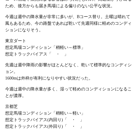
ため、後方からも届き馬場による偏りのない公平な状況。
今週は週中の降水量が非常に多いが、Bコース替り。土曜は晴れて
風もあるため、今の路盤であれば乾いて先週同様に軽めのコンディ
ションになりそう。
東京ダート
想定馬場コンディション「稍軽い～標準」
想定トラックバイアス「 ・ 」
先週は週中降雨の影響がほとんどなく、乾いて標準的なコンディシ
ョン。
1600mは外枠が有利になりやすい状況だった。
今週は週中の降水量が多く、湿って軽めのコンディションになるこ
とが濃厚。
京都芝
想定馬場コンディション「稍軽い～軽い」
想定トラックバイアス(内回り)「 ・ 」
想定トラックバイアス(外回り)「 ・ 」