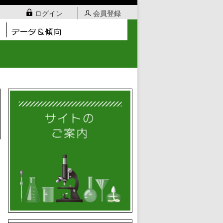
ログイン
会員登録
日