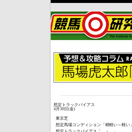
想定トラックバイアス
4月30日(金)
東京芝
想定馬場コンディション「稍軽い～軽い
想定トラックバイアス「 ・ 」