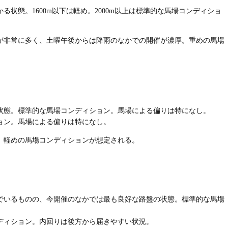
状態。1600m以下は軽め。2000m以上は標準的な馬場コンディショ
が非常に多く、土曜午後からは降雨のなかでの開催が濃厚。重めの馬場
」
状態。標準的な馬場コンディション。馬場による偏りは特になし。
ョン。馬場による偏りは特になし。
。軽めの馬場コンディションが想定される。
でいるものの、今開催のなかでは最も良好な路盤の状態。標準的な馬場
ディション。内回りは後方から届きやすい状況。