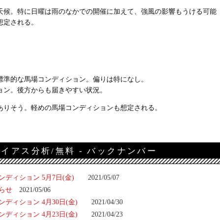
天候。特に日曜は雨のなかでの開催に加えて、強風の影響もうける可能
想定される。
」
標準的な馬場コンディション。偏りは特になし。
ョン。後方からも届きやすい状況。
ありそう。軽めの馬場コンディションも想定される。
イアス分析/無料 - バックナンバー
ディション 5月7日(金)
2021/05/07
らせ
2021/05/06
ディション 4月30日(金)
2021/04/30
ディション 4月23日(金)
2021/04/23