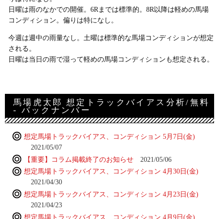
日曜は雨のなかでの開催。6Rまでは標準的。8R以降は軽めの馬場
コンディション。偏りは特になし。
今週は週中の雨量なし。土曜は標準的な馬場コンディションが想定
される。
日曜は当日の雨で湿って軽めの馬場コンディションも想定される。
馬場虎太郎 想定トラックバイアス分析/無料
- バックナンバー
想定馬場トラックバイアス、コンディション 5月7日(金)
2021/05/07
【重要】コラム掲載終了のお知らせ
2021/05/06
想定馬場トラックバイアス、コンディション 4月30日(金)
2021/04/30
想定馬場トラックバイアス、コンディション 4月23日(金)
2021/04/23
想定馬場トラックバイアス、コンディション 4月9日(金)