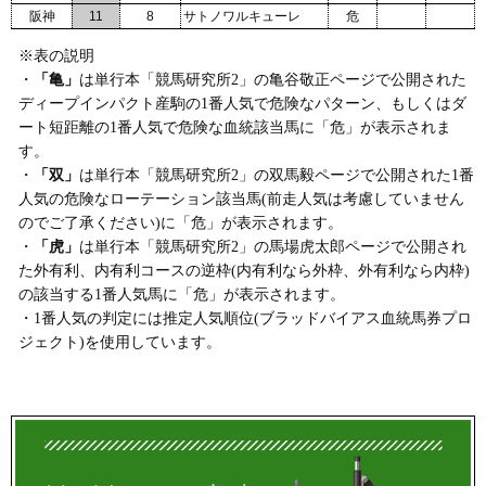
阪神
11
8
サトノワルキューレ
危
※表の説明
・
「亀」
は単行本「競馬研究所2」の亀谷敬正ページで公開された
ディープインパクト産駒の1番人気で危険なパターン、もしくはダ
ート短距離の1番人気で危険な血統該当馬に「危」が表示されま
す。
・
「双」
は単行本「競馬研究所2」の双馬毅ページで公開された1番
人気の危険なローテーション該当馬(前走人気は考慮していません
のでご了承ください)に「危」が表示されます。
・
「虎」
は単行本「競馬研究所2」の馬場虎太郎ページで公開され
た外有利、内有利コースの逆枠(内有利なら外枠、外有利なら内枠)
の該当する1番人気馬に「危」が表示されます。
・1番人気の判定には推定人気順位(ブラッドバイアス血統馬券プロ
ジェクト)を使用しています。