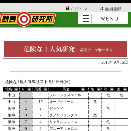
ログイン
会員登録
2018年9月15日
危険な1番人気馬リスト 9月16日(日)
場所
R
馬番
馬名
亀
双
虎
中山
1
3
フレッシュスマイル
危
危
中山
4
10
オーヴォドーロ
危
阪神
1
8
ゼッケイ
危
阪神
3
7
ダノンファンタジー
危
阪神
7
4
リテラルフォース
危
阪神
9
2
アルーアキャロル
危