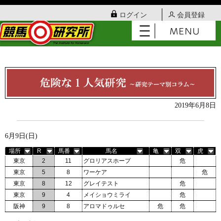
ログイン
会員登録
2019年6月8日
6月9日(日)
場所
R
馬番
馬名
亀
双
虎
東京
2
11
グロリアスホープ
危
東京
5
8
ワーケア
危
東京
8
12
グレイテスト
危
東京
9
4
メイショウミライ
危
阪神
9
8
アロマドゥルセ
危
危