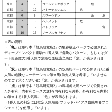
東京
4
2
ゴールデンエポック
危
京都
1
12
バトーデュシエル
危
京都
6
9
スワーヴドン
危
危
京都
7
5
ヘルメット
危
京都
9
12
パトリック
危
京都
10
13
ノーブルカリナン
危
※表の説明
・
「亀」
は単行本「競馬研究所2」の亀谷敬正ページで公開された
ディープインパクト産駒の1番人気で危険なパターン、もしくはダ
ート短距離の1番人気で危険な血統該当馬に「危」が表示されま
す。
・
「双」
は単行本「競馬研究所2」の双馬毅ページで公開された1番
人気の危険なローテーション該当馬(前走人気は考慮していません
のでご了承ください)に「危」が表示されます。
・
「虎」
は単行本「競馬研究所2」の馬場虎太郎ページで公開され
た外有利、内有利コースの逆枠(内有利なら外枠、外有利なら内枠)
の該当する1番人気馬に「危」が表示されます。
・1番人気の判定には推定人気順位(ブラッドバイアス血統馬券プロ
ジェクト)を使用しています。