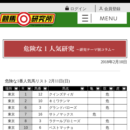
ログイン
会員登録
2018年2月10日
危険な1番人気馬リスト 2月11日(日)
場所
R
馬番
馬名
亀
双
虎
東京
1
12
クインズティガ
危
東京
2
10
キミワテンマ
危
東京
6
3
グランドバローズ
危
東京
7
16
サトノマックス
危
東京
8
3
ラテールプロミーズ
危
東京
10
6
ベストマッチョ
危