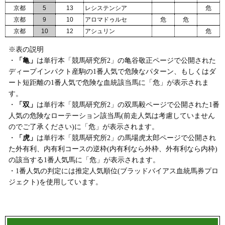
京都
5
13
レシステンシア
危
京都
9
10
アロマドゥルセ
危
危
京都
10
12
アシュリン
危
※表の説明
・
「亀」
は単行本「競馬研究所2」の亀谷敬正ページで公開された
ディープインパクト産駒の1番人気で危険なパターン、もしくはダ
ート短距離の1番人気で危険な血統該当馬に「危」が表示されま
す。
・
「双」
は単行本「競馬研究所2」の双馬毅ページで公開された1番
人気の危険なローテーション該当馬(前走人気は考慮していません
のでご了承ください)に「危」が表示されます。
・
「虎」
は単行本「競馬研究所2」の馬場虎太郎ページで公開され
た外有利、内有利コースの逆枠(内有利なら外枠、外有利なら内枠)
の該当する1番人気馬に「危」が表示されます。
・1番人気の判定には推定人気順位(ブラッドバイアス血統馬券プロ
ジェクト)を使用しています。