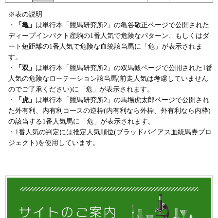
※表の説明
・
「亀」
は単行本「競馬研究所2」の亀谷敬正ページで公開された
ディープインパクト産駒の1番人気で危険なパターン、もしくはダ
ート短距離の1番人気で危険な血統該当馬に「危」が表示されま
す。
・
「双」
は単行本「競馬研究所2」の双馬毅ページで公開された1番
人気の危険なローテーション該当馬(前走人気は考慮していません
のでご了承ください)に「危」が表示されます。
・
「虎」
は単行本「競馬研究所2」の馬場虎太郎ページで公開され
た外有利、内有利コースの逆枠(内有利なら外枠、外有利なら内枠)
の該当する1番人気馬に「危」が表示されます。
・1番人気の判定には推定人気順位(ブラッドバイアス血統馬券プロ
ジェクト)を使用しています。