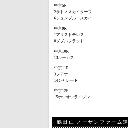
中京5R
2サトノスカイターフ
6ジュンブルースカイ
中京9R
1アリストテレス
8ダブルフラット
中京10R
13ルーカス
中京11R
3フアナ
14シャレード
中京12R
15ホウオウライジン
鶴田仁 ノーザンファーム連