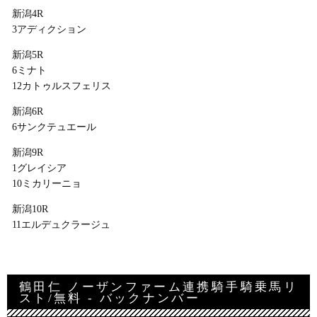
新潟4R
3アディクション
新潟5R
6ミナト
12カトゥルスフェリス
新潟6R
6サンクテュエール
新潟9R
1グレイシア
10ミカリーニョ
新潟10R
11エルデュクラージュ
鶴田仁 ノーザンファーム連携騎手騎乗馬リ
スト/無料 - バックナンバー