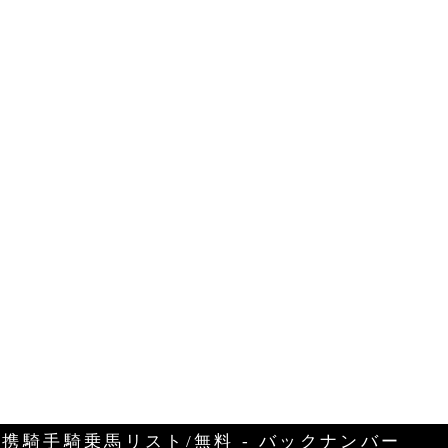
携騎手騎乗馬リスト/無料 - バックナンバー