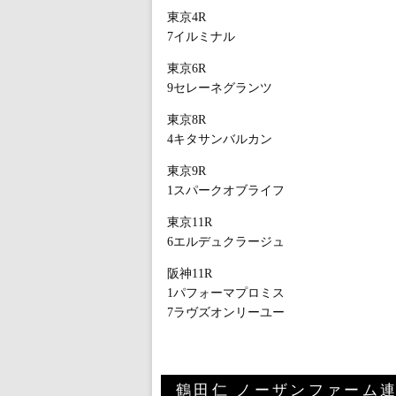
東京4R
7イルミナル
東京6R
9セレーネグランツ
東京8R
4キタサンバルカン
東京9R
1スパークオブライフ
東京11R
6エルデュクラージュ
阪神11R
1パフォーマプロミス
7ラヴズオンリーユー
鶴田仁 ノーザンファーム連