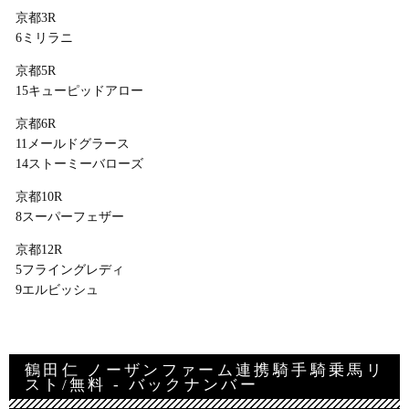
京都3R
6ミリラニ
京都5R
15キューピッドアロー
京都6R
11メールドグラース
14ストーミーバローズ
京都10R
8スーパーフェザー
京都12R
5フライングレディ
9エルビッシュ
鶴田仁 ノーザンファーム連携騎手騎乗馬リ
スト/無料 - バックナンバー