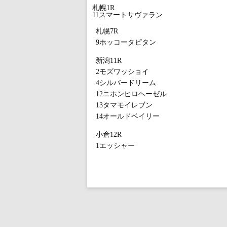
札幌1R
11スマートサヴァラン
札幌7R
9ホッコータピタン
新潟11R
2モズワッショイ
4シルバードリーム
12ニホンピロヘーゼル
13タマモイレブン
14オールドベイリー
小倉12R
1エッシャー