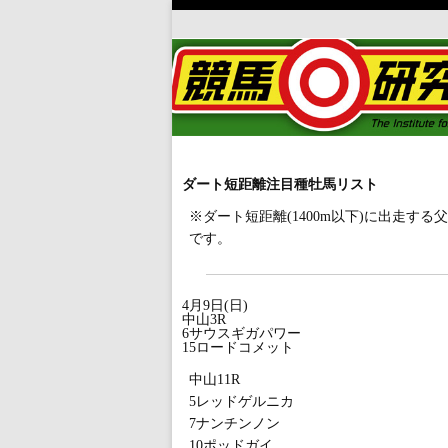
ダート短距離注目種牡馬リスト
※ダート短距離(1400m以下)に出走
です。
4月9日(日)
中山3R
6サウスギガパワー
15ロードコメット
中山11R
5レッドゲルニカ
7ナンチンノン
10ポッドガイ